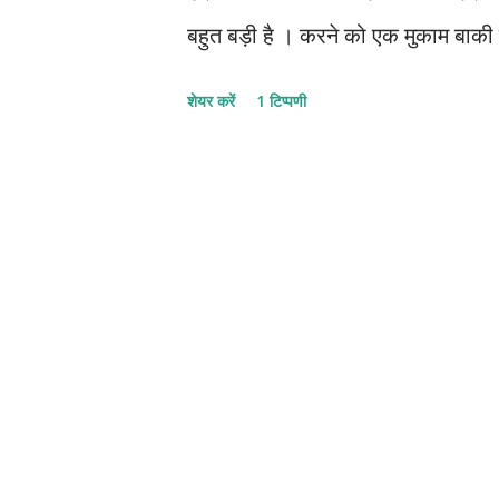
बहुत बड़ी है । करने को एक मुकाम बाकी
पल बीत रहा है कुछ ऐसे। मानो मुट्ठी में
शेयर करें
1 टिप्पणी
तो है जिंदगी में। फिर भी कुछ कम-सा ल
पल जिंदगी को, एक नया मोड़ दिया। बहुत स
था टूट ना जाए , मेरा खुदा रूठ ना जाए। मै
फिर भी कुछ कम-सा लगता है। जाने यह क
कुछ यूं घबराया, खुशी का पल जब ऐसे आया 