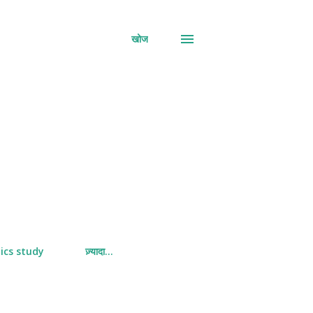
खोज
ics study
ज़्यादा…