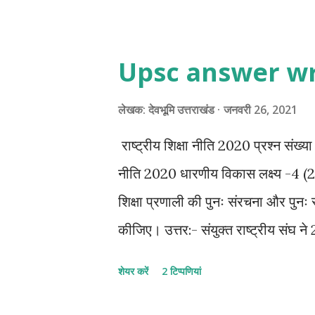
पत्थर रखकर अपने बच्चे को शिक्षा प्राप्
व्यवस्था को समझ सके। असहाय और बेसहार
Upsc answer wri
लिए घर से दूर भेजती है। 10 वर्ष से ह
देखता है । और तरह-तरह के बच्चों से, शिक्
लेखक:
देवभूमि उत्तराखंड
जनवरी 26, 2021
है । वह देखता है , हर किसी में कुछ ना कु
राष्ट्रीय शिक्षा नीति 2020 प्रश्न संख्
नीति 2020 धारणीय विकास लक्ष्य -4 (20
शिक्षा प्रणाली की पुनः संरचना और पुन
कीजिए। उत्तर:- संयुक्त राष्ट्रीय संघ ने
धारणीय विकास के 17 लक्ष्य और 169 विशि
शेयर करें
2 टिप्पणियां
विकास के नाम पर आने वाली योजनाओं और
मिल सके। उन्हीं लक्ष्यों में शामिल है "अच