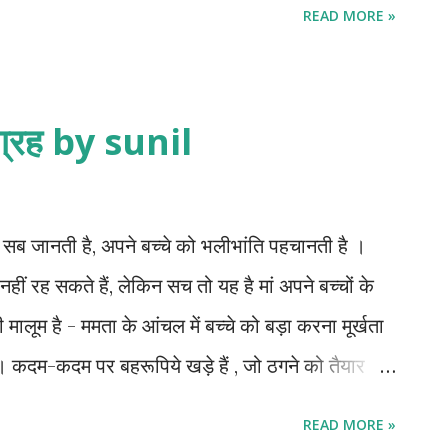
READ MORE »
ी बार भारत के प्रांत में ब्रिटिश राज स्थापित हो गया
 साम्राज्य का संस्थापक माना जाता है । रॉबर्ट क्लाइव
ुर और कूटनीतिक व्यक्ति था । वह कठिन परिस्थितियों को
संग्रह by sunil
ी राजनीतिज्ञ भी था । बंगाल का गवर्नर बनने के बाद बंगाल
मीर जाफर को गद्दी पर बिठाया। 1760 के बाद इंग्लैंड
लाइव को बंगाल का गवर्नर बनाकर भेजा । बंगाल का स...
जानती है, अपने बच्चे को भलीभांति पहचानती है ।
ं रह सकते हैं,‌ लेकिन सच तो यह है मां अपने बच्चों के
मालूम है - ममता के आंचल में बच्चे को बड़ा करना मूर्खता
़ी है। कदम-कदम पर बहरूपिये खड़े हैं , जो ठगने को तैयार
ष्टाचार है। मां बचपन में ही बहुत कुछ सिखा देती है। लेकिन
READ MORE »
 बदलती तस्वीर नहीं दिखा पाती है । इसलिए दिल पर