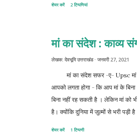
शेयर करें
2 टिप्पणियां
ने बंगाल का गवर्नर नियुक्त कर दिया। पहल
था। इसी कारण रॉबर्ट क्लाइव को अंग्रेजी
बड़ा बुद्धिमान, राजनीतिक मामलों में चत
मां का संदेश : काव्य 
जल्दी समझ लेता था। वह एक बड़ा दूरदर्श
पर खुद शासन ना करके एक कठपुतली राजा 
लेखक:
देवभूमि उत्तराखंड
जनवरी 27, 2021
वापस चला गया । लेकिन 1765 में पुनः क्
मां का संदेश सफर -ए- Upsc मां सब 
आपको लगता होगा - कि आप मां के बिना नही
बिना नहीं रह सकती है । लेकिन मां को भी 
है। क्योंकि दुनिया में जुल्मों से भरी पड
खड़े हैं। धोखा है , झूठ है, फरेब है, भ्र
शेयर करें
1 टिप्पणी
सारा दिन घर पर रहकर बाहरी दुनिया की