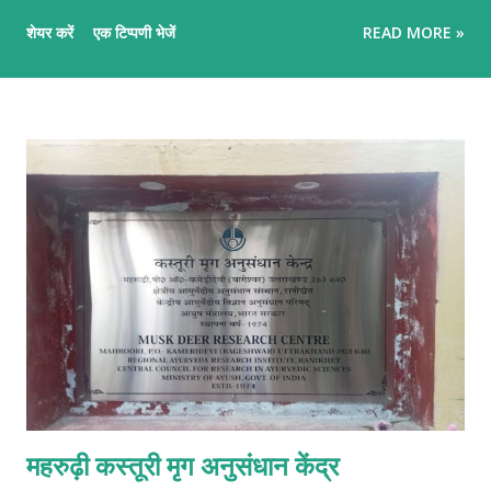
कि प्लेटों के टकराने, ज़मीन के फटने और ज्वालामुखी के विस्फोट से इन पर्वतों का
शेयर करें
एक टिप्पणी भेजें
READ MORE »
जन्म कैसे होता है।" पर्वतों के निर्माण पर्वतों के निर्माण का मुख्य आधार टेक्टोनिक
प्लेटों की गति है। हमारी पृथ्वी का सबसे ऊपरी हिस्सा (स्थलमंडल) कई टुकड़ों में
टूटा हुआ है जिन्हें 'टेक्टोनिक प्लेट्स' कहते हैं। ये प्लेटें मेंटल की अर्ध-तरल परत
(एस्थेनोस्फीयर) पर बहुत धीमी गति (सालाना 1 से 10 सेमी) से खिसकती रहती हैं।
जब ये प्लेटें एक-दूसरे की ओर बढ़ती हैं, दूर जाती हैं या आपस में रगड़ खाती हैं, तो
पृथ्वी की भूपर्पटी (Crust) पर भीषण तनाव और दबाव बनता है। इसी हलचल के
कारण ज़मीन का हिस्सा या तो ऊपर उठ जाता है या फिर ज्वालामुखी के मैग्मा के
जमाव से पहाड़ का रूप ले लेता है। पर्वतों के मुख्य प्रकार पर्...
महरुढ़ी कस्तूरी मृग अनुसंधान केंद्र