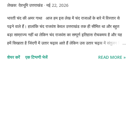
लेखक:
देवभूमि उत्तराखंड
मई 22, 2026
भारती चंद की अमर गाथा आज हम इस लेख में चंद राजाओं के बारे में विस्तार से
पढ़ने वाले हैं। हालांकि चंद राजवंश केवल उत्तराखंड तक ही सीमित था और बहुत
बड़ा साम्राज्य नहीं था लेकिन चंद राजवंश का सम्पूर्ण इतिहास रोचकमय है और यह
हमें सिखाता है जिंदगी में उतार चढ़ाव आते हैं लेकिन उस उतार चढ़ाव में संतुलन किस
प्रकार स्थापित करना होता है। इतने उतार चढ़ाव के बाद भी चंद राजवंश 700 वर्ष
शेयर करें
एक टिप्पणी भेजें
READ MORE »
शासन किया। तीन राजाओं की तिकड़ी भारती चंद - रत्न चंद - कीर्ति चंद चंद वंश
की स्थापना के 400 साल बीत चुके थे लेकिन चंद शासक फिर भी पूर्ण रूप से आजाद
नहीं थे वो अभी डोटी (नेपाल) के राजा को कर दे रहे थे, हालांकि इससे पूर्व 26वें चंद
शासक ने थोहर चंद स्वयं को स्वतंत्र राजा घोषित कर दिया और 31वें चंद शासक
गरुड़ ज्ञान चंद ने सोर और सीरा क्षेत्रों को जीत लिया था फिर भी चंद वंश अधीन था
डोटी राजाओं के, कितने राजा आए और गये लेकिन किसी ने डोटी पर आक्रमण करने
का दुस्साहस नहीं किया। ऐसे में जन्म होता है एक वीर का जिसका नाम भारती चंद
होता है और वह चंद वंश का 35वां शासक बनता है और वो डोटी पर आक्रमण करने
वाला पहला र...