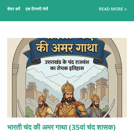
कि प्लेटों के टकराने, ज़मीन के फटने और ज्वालामुखी के विस्फोट से इन पर्वतों का
शेयर करें
एक टिप्पणी भेजें
READ MORE »
जन्म कैसे होता है।" पर्वतों के निर्माण पर्वतों के निर्माण का मुख्य आधार टेक्टोनिक
प्लेटों की गति है। हमारी पृथ्वी का सबसे ऊपरी हिस्सा (स्थलमंडल) कई टुकड़ों में
टूटा हुआ है जिन्हें 'टेक्टोनिक प्लेट्स' कहते हैं। ये प्लेटें मेंटल की अर्ध-तरल परत
(एस्थेनोस्फीयर) पर बहुत धीमी गति (सालाना 1 से 10 सेमी) से खिसकती रहती हैं।
जब ये प्लेटें एक-दूसरे की ओर बढ़ती हैं, दूर जाती हैं या आपस में रगड़ खाती हैं, तो
पृथ्वी की भूपर्पटी (Crust) पर भीषण तनाव और दबाव बनता है। इसी हलचल के
कारण ज़मीन का हिस्सा या तो ऊपर उठ जाता है या फिर ज्वालामुखी के मैग्मा के
जमाव से पहाड़ का रूप ले लेता है। पर्वतों के मुख्य प्रकार पर्...
भारती चंद की अमर गाथा (35वां चंद शासक)