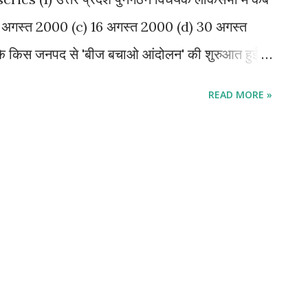
0 अगस्त 2000 (c) 16 अगस्त 2000 (d) 30 अगस्त
ड के किस जनपद से 'बीज बचाओ आंदोलन' की शुरुआत हुई
टिहरी गढ़वाल (d) चमोली (3) भारत के प्रथम मुख्य चुनाव
READ MORE »
 सुकुमार सेन (c) आर.के. त्रिवेदी (d) टी.एन. शेषन (4)
िधान में शामिल करने का सुझाव किसने दिया था? (a) बी. एन.
ू (d) बी.आर. अंबेडकर (5) उत्तराखंड की सर्वाधिक प्राचीन
ारू (c) भोटिया (d) कोल (6) संविधान के अनुसार राज्य
त अथवा निरस्त कर सकता है? (a) भारतीय राष्ट्रपति
भा (d) ...