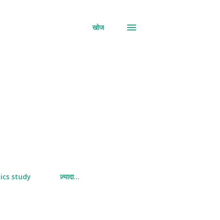
खोज
ics study
ज़्यादा…