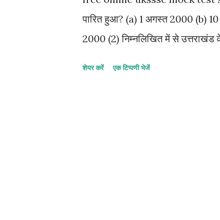
पारित हुआ? (a) 1 अगस्त 2000 (b) 1
2000 (2) निम्नलिखित में से उत्तराखं
थी? (a) अल्मोड़ा (b) पौड़ी गढ़वाल (c) 
शेयर करें
एक टिप्पणी भेजें
आयुक्त कौन थे? (a) एस.पी. सेन वर्मा (b)
राज्य के नीति निदेशक सिद्धांतों को संव
राव (b) के. एम. मुंशी (c) सरोजिनी नायड
ज्ञात जाति (नस्ल) है? (a) किरात (b) थ
विधानमंडल के उच्च सदन को कौन स्थापि
(b) राज्य के राज्यपाल (c) राज्य विधान स