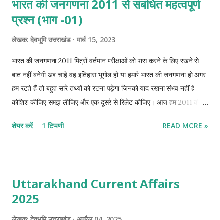
भारत की जनगणना 2011 से संबंधित महत्वपूर्ण
प्रश्न (भाग -01)
लेखक:
देवभूमि उत्तराखंड
मार्च 15, 2023
भारत की जनगणना 2011 मित्रों वर्तमान परीक्षाओं को पास करने के लिए रखने से
बात नहीं बनेगी अब चाहे वह इतिहास भूगोल हो या हमारे भारत की जनगणना हो अगर
हम रटते हैं तो बहुत सारे तथ्यों को रटना पड़ेगा जिनको याद रखना संभव नहीं है
कोशिश कीजिए समझ लीजिए और एक दूसरे से रिलेट कीजिए। आज हम 2011 की
जनगणना के सभी तथ्यों को समझाने की कोशिश करेंगे। यहां प्रत्येक बिन्दु का
शेयर करें
1 टिप्पणी
READ MORE »
भौगोलिक कारण उल्लेख करना संभव नहीं है। इसलिए जब आप भारत की जनगणना
के नोट्स तैयार करें तो भौगोलिक कारणों पर विचार अवश्य करें जैसे अगर किसी की
जनसंख्या अधिक है तो क्यों है ?, अगर किसी की साक्षरता दर अधिक है तो क्यों है?
अगर आप इस तरह करेंगे तो शत-प्रतिशत है कि आप लंबे समय तक इन चीजों को
Uttarakhand Current Affairs
याद रख पाएंगे साथ ही उनसे संबंधित अन्य तथ्य को भी आपको याद रख सकेंगे ।
2025
भारत की जनगणना (भाग -01) वर्ष 2011 में भारत की 15वीं जनगणना की गई थी।
2011 की जनगणना के अनुसार भारत का कुल क्षेत्रफल 32,87,263 वर्ग किलोमीटर
लेखक:
देवभूमि उत्तराखंड
अप्रैल 04, 2025