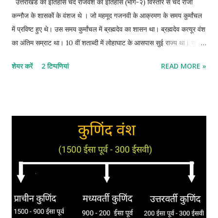
उत्तराखंड का इतिहास चंद राजवंश का इतिहास (भाग-२) विस्तार से चंद राजा
कन्नौज के शासकों के वंशज थे । जो महमूद गजनवी के आक्रमण के समय कुर्मांचल
में प्रविष्ट हुए थे। उस समय कुर्मांचल में ब्रह्मदेव का शासन था। ब्रह्मदेव कत्यूर वंश
का अंतिम सम्राट था। 10 वीं शताब्दी में लोहाघाट के आसपास सुई राज्य था। सुई
राज्य पर ब्रह्मदेव शासन कर रहा था। *इतिहासकार श्यामलाल, एटकिंसन, वाल्टन व
शेयर करें
2 टिप्पणियां
READ MORE »
बद्रीदत्त पांडे के अनुसार चंद शासक इलाहाबाद के निकट झूंसी से आया था। चंद
राजवंश का उदय चंद वंश के संस्थापक - (1) सोमचंद (1025-1046 ईसवी) 1025
ईस्वी के आसपास सोमचंद ने चंपावत में अपनी राजधानी स्थापित की। इतिहासकार
श्यामलाल के अनुसार सोमचंद इलाहाबाद के निकट झूंसी से आया था। कुमाऊं में
सोमचंद के आने की अनेक कहानियां है । परीक्षाओं की दृष्टि से यह मान सकते हैं कि
सोमचंद 11 वीं सदी के आरंभ में बद्रीनाथ की यात्रा पर आया था। संयोगवश उसकी
मुलाकात कत्यूरी नरेश ब्रह्मदेव से हो जाती है। ब्रह्मदेव सोमचंद की राजोचित,
योग्यता, रूप-रंग व व्यक्तित्व को देखकर अत्यधिक प्रभावित हो जाता है। और अपनी
एकलौती पुत्री चंपा का विवाह सोमचंद...