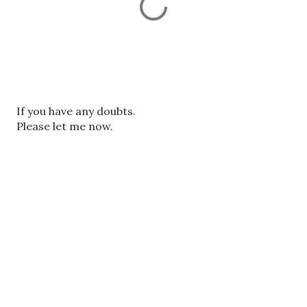
ए
If you have any doubts.
क
Please let me now.
टि
प्प
णी
भे
जें