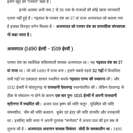
इसने खुद को 'रजवार' कहा है।
इनके अलावा अभी तक 2 से 36 तक के राजाओं की कोई खास जानकारी
प्राप्त नहीं हुई है। गढ़वाल के परमार वंश का 37 वां राजा अजयपाल को बताया गया
है इसका विस्तृत वर्णन मिलता है -
अजयपाल को परमार वंश का वास्तविक संस्थापक
भी कहा जाता है।
अजयपाल (1490 ईस्वी - 1519 ईस्वी )
परमार वंश का सर्वाधिक शक्तिशाली शासक अजयपाल था। यह
गढ़वाल वंश का 37
वां राजा
था। जो वर्ष 1490 में राजा बना। इसने सबसे पहले
52 गढ़ों
में विभाजित
सभी गढों पर एकछत्र शासन स्थापित करके
गढ़वाल राज्य की स्थापना
की। और
1512 ईसवी में चांदपुरगढ़ से
राजधानी देवलगढ़
स्थानांतरित की। लेकिन देवलगढ़ से
ठीक से संचालन ना होने के कारण
एक बार पुनः 1515 ईस्वी में अपनी राजधानी
श्रीनगर में स्थापित की
। अजय पाल कृष्ण की भांति चतुर , युधिष्ठिर की भांति
संयमशील, भीम की भांति बलवान, कुबेर एवं इंद्र की भांति दानवीर और पराक्रमी
था। इसलिए कवि भरत ने अपनी पुस्तक "मानोदय" में अजय पाल की इन सब से
तुलना की है।
अजयपाल अफगान शासक सिकंदर लोदी के समकालीन था
। 1491