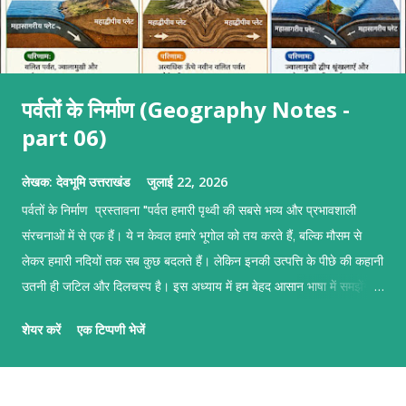
पर्वतों के निर्माण (Geography Notes -
part 06)
लेखक:
देवभूमि उत्तराखंड
जुलाई 22, 2026
पर्वतों के निर्माण प्रस्तावना "पर्वत हमारी पृथ्वी की सबसे भव्य और प्रभावशाली
संरचनाओं में से एक हैं। ये न केवल हमारे भूगोल को तय करते हैं, बल्कि मौसम से
लेकर हमारी नदियों तक सब कुछ बदलते हैं। लेकिन इनकी उत्पत्ति के पीछे की कहानी
उतनी ही जटिल और दिलचस्प है। इस अध्याय में हम बेहद आसान भाषा में समझेंगे
कि प्लेटों के टकराने, ज़मीन के फटने और ज्वालामुखी के विस्फोट से इन पर्वतों का
शेयर करें
एक टिप्पणी भेजें
जन्म कैसे होता है।" पर्वतों के निर्माण पर्वतों के निर्माण का मुख्य आधार टेक्टोनिक
प्लेटों की गति है। हमारी पृथ्वी का सबसे ऊपरी हिस्सा (स्थलमंडल) कई टुकड़ों में
टूटा हुआ है जिन्हें 'टेक्टोनिक प्लेट्स' कहते हैं। ये प्लेटें मेंटल की अर्ध-तरल परत