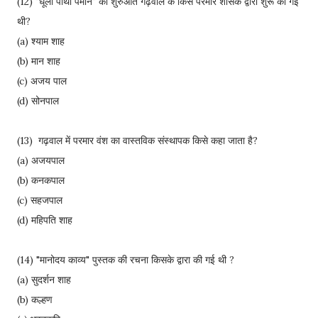
(12) "धूली पाथा पैमाने" की शुरुआत गढ़वाल के किस परमार शासक द्वारा शुरू की गई
थी?
(a) श्याम शाह
(b) मान शाह
(c) अजय पाल
(d) सोनपाल
(13) गढ़वाल में परमार वंश का वास्तविक संस्थापक किसे कहा जाता है?
(a) अजयपाल
(b) कनकपाल
(c) सहजपाल
(d) महिपति शाह
(14) "मानोदय काव्य" पुस्तक की रचना किसके द्वारा की गई थी ?
(a) सुदर्शन शाह
(b) कल्हण