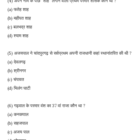
(4) अपने नाम के पीछे "शाह" लगाने वाला प्रथम परमार शासक कौन था ?
(a) फतेह शाह
(b) महीपत शाह
(c) बलभद्र शाह
(d) श्याम शाह
(5) अजयपाल ने चांदपुरगढ़ से सर्वप्रथम अपनी राजधानी कहां स्थानांतरित की थी ?
(a) देवलगढ़
(b) श्रीनगर
(c) चंपावत
(d) भिलंग घाटी
(6) गढ़वाल के परमार वंश का 37 वां राजा कौन था ?
(a) कनकपाल
(b) सहजपाल
(c) अजय पाल