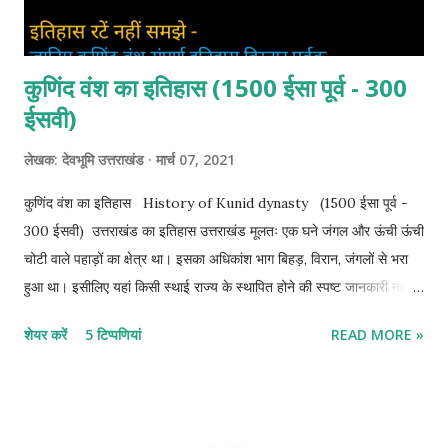
कुणिंद वंश का इतिहास (1500 ईसा पूर्व - 300
ईसवी)
लेखक:
देवभूमि उत्तराखंड
मार्च 07, 2021
कुणिंद वंश का इतिहास History of Kunid dynasty (1500 ईसा पूर्व -
300 ईसवी) उत्तराखंड का इतिहास उत्तराखंड मूलतः एक घने जंगल और ऊंची ऊंची
चोटी वाले पहाड़ों का क्षेत्र था। इसका अधिकांश भाग बिहड़, विरान, जंगलों से भरा
हुआ था। इसीलिए यहां किसी स्थाई राज्य के स्थापित होने की स्पष्ट जानकारी नहीं
मिलती है। थोड़े बहुत सिक्कों, अभिलेखों व साहित्यक स्रोत के आधार पर इसके
शेयर करें
5 टिप्पणियां
READ MORE »
प्राचीन इतिहास के सूत्रों को जोड़ा गया है । अर्थात कुणिंद वंश के इतिहास में
क्रमबद्धता का अभाव है। सूत्रों के मुताबिक कुणिंद राजवंश उत्तराखंड में
शासन करने वाला प्रथम प्राचीन राजवंश है । जिसका प्रारंभिक समय ॠग्वैदिक
काल से माना जाता है। रामायण के किस्किंधा कांड में कुणिंदों की जानकारी मिलती है