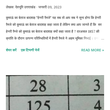
लेखक:
देवभूमि उत्तराखंड
जनवरी 09, 2023
कुमाऊं का बेताज बादशाह "हेनरी रैमजे" यह सब तो आप सब ने सुना होगा कि हेनरी
रैमजे को कुमाऊं का बेताज बादशाह कहा जाता है लेकिन क्या आप जानते हैं कि सर
हेनरी रैम्जे को कुमाऊं का बेताज बादशाह क्यों कहा जाता है ? दरअसल 1857 की
क्रांति के दौरान उत्पन्न परिस्थितियों में हैनरी रैमजे ने अहम भूमिका निभाई। उनके
प्रयासों से 10 मई 1857 से 1 नवंबर 1858 तक इलाहाबाद दरबार में शाही घोषणा
शेयर करें
एक टिप्पणी भेजें
READ MORE »
तक, कुमाऊं एक शांत क्षेत्र बना रहा। 1857 की क्रांति की आग की लपटें बरेली
(प्राचीन रूहेलखंड) तक पहुंच चुकी थी। रुहेलखंड के कमिश्नर एलेग्जेंडर व यूरोपीय
सैनिकों व व्यक्तियों ने नैनीताल में शरण ली। इस अवधि में उनके रहन सहन की
व्यवस्था से लेकर आंशिक वेतन आदि की व्यवस्था भी रैम्जे द्वारा की गई। और क्रांति
से उत्तराखंड को बचाने के लिए उत्तराखंड में मार्शल लॉ लागू किया जिससे पहाड़ का
संपर्क देश के अन्य भागों से कट गया। यहां तक कि अंग्रेजों का सामान ढोने हेतु कुली
तक मिलने बंद हो गए थे। उत्तराखंड में मार्शल लॉ लागू -1857 1857 में क्रांति की
संभावना को देखते हुए उत्तराखंड में हेनरी रैमजे ने पूर्ण सतर्कता का परिचय देते...