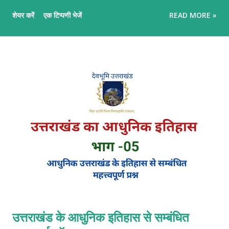
कि प्लेटों के टकराने, ज़मीन के फटने और ज्वालामुखी के विस्फोट से इन पर्वतों का
शेयर करें
एक टिप्पणी भेजें
READ MORE »
जन्म कैसे होता है।" पर्वतों के निर्माण पर्वतों के निर्माण का मुख्य आधार टेक्टोनिक
प्लेटों की गति है। हमारी पृथ्वी का सबसे ऊपरी हिस्सा (स्थलमंडल) कई टुकड़ों में
टूटा हुआ है जिन्हें 'टेक्टोनिक प्लेट्स' कहते हैं। ये प्लेटें मेंटल की अर्ध-तरल परत
(एस्थेनोस्फीयर) पर बहुत धीमी गति (सालाना 1 से 10 सेमी) से खिसकती रहती हैं।
जब ये प्लेटें एक-दूसरे की ओर बढ़ती हैं, दूर जाती हैं या आपस में रगड़ खाती हैं, तो
पृथ्वी की भूपर्पटी (Crust) पर भीषण तनाव और दबाव बनता है। इसी हलचल के
कारण ज़मीन का हिस्सा या तो ऊपर उठ जाता है या फिर ज्वालामुखी के मैग्मा के
जमाव से पहाड़ का रूप ले लेता है। पर्वतों के मुख्य प्रकार पर्...
उत्तराखंड के आधुनिक इतिहास से सम्बंधित