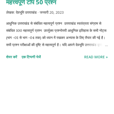
महत्त्वपूर्ण टॉप 50 प्रश्न
लेखक:
देवभूमि उत्तराखंड
जनवरी 20, 2023
आधुनिक उत्तराखंड से संबंधित महत्वपूर्ण प्रश्न उत्तराखंड स्वतंत्रता संग्राम से
संबंधित 100 महत्वपूर्ण प्रश्न उपर्युक्त प्रश्नोत्तरी आधुनिक इतिहास के सभी नोट्स
(भाग -01 से भाग -04 तक) को ध्यान में रखकर अभ्यास के लिए तैयार की गई है।
सभी प्रश्न परीक्षाओं की दृष्टि से महत्वपूर्ण है। यदि आपने देवभूमि उत्तराखंड द्वारा
तैयार किए गए सभी नोट्स का ध्यानपूर्वक अध्ययन किया है तो pdf file
शेयर करें
एक टिप्पणी भेजें
READ MORE »
download करके अभ्यास करें। और नीचे दिए गए उत्तर सहित प्रश्नों का मिलान
करें। उम्मीद करते हैं यह प्रश्नोत्तरी आपकी तैयारी में सर्वोत्तम सहायक सिद्ध हो।
उत्तराखंड के आधुनिक इतिहास से 100 महत्वपूर्ण प्रश्नों को तैयार किया गया है
जिसको दो भागों (भाग -01 और भाग -02) में विभाजित किया गया है इस लेख में भाग
1 के 50 प्रश्नों को दिया गया है। भाग -01 (1) "उत्तराखंड के प्रमुख स्वतंत्रता
सेनानी" पुस्तक के लेखक हैं? (a) यशवंत सिंह कठौच (b) धर्मपाल सिंह मनराल (c)
अजय रावत (d) हरिकृष्ण रतूड़ी Answer - (b) (2) "उत्तराखंड राज्य आंदोलन का
इतिहास" पुस्तक के लेखक हैं? (a) खेमराज कृष्णदास (b) मदन चंद्र भट्ट (c)