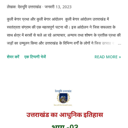
लेखक:
देवभूमि उत्तराखंड
जनवरी 13, 2023
कुली बेगार प्रथा और कुली बेगार आंदोलन कुली बेगार आंदोलन उत्तराखंड में
स्वतंत्रता संग्राम की एक महत्वपूर्ण घटना थी। इस आंदोलन ने जिस सफलता के
साथ क्षेत्र में बरसों से चले आ रहे अत्याचार, अन्याय तथा शोषण के प्रतीक प्रथा की
जड़ों का उन्मूलन किया और उत्तराखंड के विभिन्न वर्गों के लोगों ने जिस उत्साह व
निर्माता से हिस्सा लिया वह प्रशंसनीय है। इस आंदोलन के अनेक महत्वपूर्ण नेता भी
शेयर करें
एक टिप्पणी भेजें
READ MORE »
उभर कर आए जिन्होंने आगामी समय में आने वाले आंदोलनों में राष्ट्रीय स्वतंत्रता
संग्राम को सफल बनाने में महत्वपूर्ण योगदान दिया। कुली बेगार प्रथा का प्रारंभ
1815 में ब्रिटिश काल से प्रारंभ होता है तथा कुली बेगार प्रथा का अंत 14 जनवरी
1921 से प्रारंभ होता है। महात्मा गांधी जी ने कुली बेगार आंदोलन को "रक्तहीन
क्रांति" की संज्ञा दी थी। कुली बेगार प्रथा का इतिहास उत्तराखंड में बेगारी का
अस्तित्व प्राचीन काल से ही रहा है कत्यूरी, चंद एवं गोरखों के समय बेगार प्रथा को
विशेष रूप से प्रोत्साहित किया गया। सन् 1815 ई. के पश्चात उत्तराखंड में ब्रिटिश
शासन स्थापित हुआ और बेगारी का नया स्वरूप प्रकट हुआ। ब्रिटिश काल ...