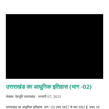
उसी के अनुरूप है। जिसने ध्यानपूर्वक सभी टॉपिक का अध्ययन किया है। उनके लिए
आसान था। जिसमें 15-16 प्रश्न ही कठिन थे। 20-25 के प्रश्न औसत दर्जे के
थे। और 50-60 प्रश्न बहुत सरल थे। आमतौर पर सरल प्रश्नों की संख्या 40 ही
रखी जाती है। उत्तराखंड की लिखित परीक्षा में 60 मार्क्स तो लगभग 70% अभ्युर्थी
के आएंगे। और कट ऑफ मार्क्स कुछ इस प्रकार रहने की संभावना है। संभावित
उत्तराखंड पुलिस पेपर 2022 कट ऑफ मार्क्स Cut off marks for boys -
(72-75)Cutt off marks for sc/st - (65-70) (1) महर्षि का सही संधि
विच्छेद ह...
उत्तराखंड का आधुनिक इतिहास (भाग -02)
लेखक:
देवभूमि उत्तराखंड
जनवरी 07, 2023
उत्तराखंड का आधुनिक इतिहास भाग -02 (सन् 1857 से सन् 1912 ई. तक) 29