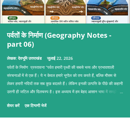
पर्वतों के निर्माण (Geography Notes -
part 06)
लेखक:
देवभूमि उत्तराखंड
जुलाई 22, 2026
पर्वतों के निर्माण प्रस्तावना "पर्वत हमारी पृथ्वी की सबसे भव्य और प्रभावशाली
संरचनाओं में से एक हैं। ये न केवल हमारे भूगोल को तय करते हैं, बल्कि मौसम से
लेकर हमारी नदियों तक सब कुछ बदलते हैं। लेकिन इनकी उत्पत्ति के पीछे की कहानी
उतनी ही जटिल और दिलचस्प है। इस अध्याय में हम बेहद आसान भाषा में समझेंगे
कि प्लेटों के टकराने, ज़मीन के फटने और ज्वालामुखी के विस्फोट से इन पर्वतों का
शेयर करें
एक टिप्पणी भेजें
जन्म कैसे होता है।" पर्वतों के निर्माण पर्वतों के निर्माण का मुख्य आधार टेक्टोनिक
प्लेटों की गति है। हमारी पृथ्वी का सबसे ऊपरी हिस्सा (स्थलमंडल) कई टुकड़ों में टूटा
हुआ है जिन्हें 'टेक्टोनिक प्लेट्स' कहते हैं। ये प्लेटें मेंटल की अर्ध-तरल परत