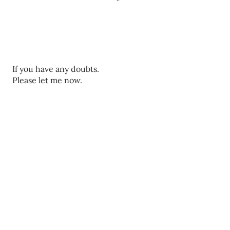
ए
If you have any doubts.
क
Please let me now.
टि
प्प
णी
भे
जें