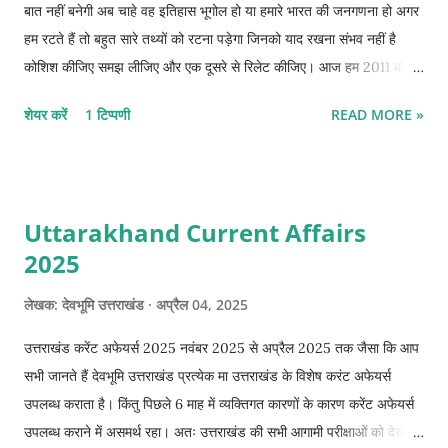
बात नहीं बनेगी अब चाहे वह इतिहास भूगोल हो या हमारे भारत की जनगणना हो अगर
हम रटते हैं तो बहुत सारे तथ्यों को रटना पड़ेगा जिनको याद रखना संभव नहीं है
कोशिश कीजिए समझ लीजिए और एक दूसरे से रिलेट कीजिए। आज हम 2011 की
जनगणना के सभी तथ्यों को समझाने की कोशिश करेंगे। यहां प्रत्येक बिन्दु का
शेयर करें
1 टिप्पणी
READ MORE »
भौगोलिक कारण उल्लेख करना संभव नहीं है। इसलिए जब आप भारत की जनगणना
के नोट्स तैयार करें तो भौगोलिक कारणों पर विचार अवश्य करें जैसे अगर किसी की
जनसंख्या अधिक है तो क्यों है ?, अगर किसी की साक्षरता दर अधिक है तो क्यों है?
अगर आप इस तरह करेंगे तो शत-प्रतिशत है कि आप लंबे समय तक इन चीजों को
Uttarakhand Current Affairs
याद रख पाएंगे साथ ही उनसे संबंधित अन्य तथ्य को भी आपको याद रख सकेंगे ।
2025
भारत की जनगणना (भाग -01) वर्ष 2011 में भारत की 15वीं जनगणना की गई थी।
2011 की जनगणना के अनुसार भारत का कुल क्षेत्रफल 32,87,263 वर्ग किलोमीटर
लेखक:
देवभूमि उत्तराखंड
अप्रैल 04, 2025
था तथा भारत की कुल आबादी 121,08,54,922 (121 करोड़) थी। जिसमें पुरुषों की
जनसंख्या 62.32 करोड़ एवं महिलाओं की 51.47 करोड़ थी। जनसंख्या की दृष...
उत्तराखंड करेंट अफेयर्स 2025 नवंबर 2025 से अप्रैल 2025 तक जैसा कि आप
सभी जानते हैं देवभूमि उत्तराखंड प्रत्येक मा उत्तराखंड के विशेष करंट अफेयर्स
उपलब्ध कराता है। किंतु पिछले 6 माह में व्यक्तिगत कारणों के कारण करेंट अफेयर्स
उपलब्ध कराने में असमर्थ रहा। अतः उत्तराखंड की सभी आगामी परीक्षाओं को देखते