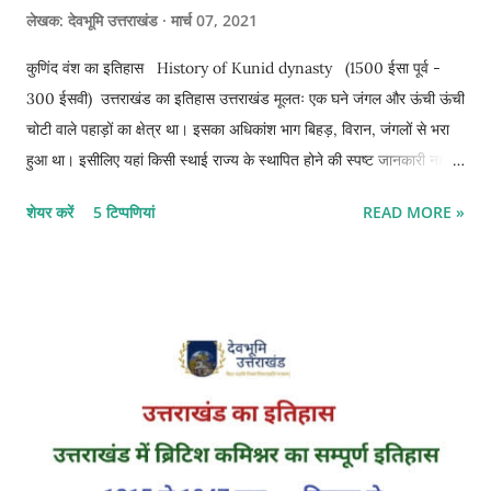
लेखक:
देवभूमि उत्तराखंड
मार्च 07, 2021
कुणिंद वंश का इतिहास History of Kunid dynasty (1500 ईसा पूर्व -
300 ईसवी) उत्तराखंड का इतिहास उत्तराखंड मूलतः एक घने जंगल और ऊंची ऊंची
चोटी वाले पहाड़ों का क्षेत्र था। इसका अधिकांश भाग बिहड़, विरान, जंगलों से भरा
हुआ था। इसीलिए यहां किसी स्थाई राज्य के स्थापित होने की स्पष्ट जानकारी नहीं
मिलती है। थोड़े बहुत सिक्कों, अभिलेखों व साहित्यक स्रोत के आधार पर इसके
शेयर करें
5 टिप्पणियां
READ MORE »
प्राचीन इतिहास के सूत्रों को जोड़ा गया है । अर्थात कुणिंद वंश के इतिहास में
क्रमबद्धता का अभाव है। सूत्रों के मुताबिक कुणिंद राजवंश उत्तराखंड में
शासन करने वाला प्रथम प्राचीन राजवंश है । जिसका प्रारंभिक समय ॠग्वैदिक
काल से माना जाता है। रामायण के किस्किंधा कांड में कुणिंदों की जानकारी मिलती है
और विष्णु पुराण में कुणिंद को कुणिंद पल्यकस्य कहा गया है। कुणिंद राजवंश के साक्ष्य
के रूप में अभी तक 5 अभिलेख प्राप्त हुए हैं। जिसमें से एक मथुरा और 4 भरहूत से
प्राप्त हुए हैं। वर्तमान समय में मथुरा उत्तर प्रदेश में स्थित है। जबकि भरहूत
मध्यप्रदेश में है। कुणिंद वंश का ...