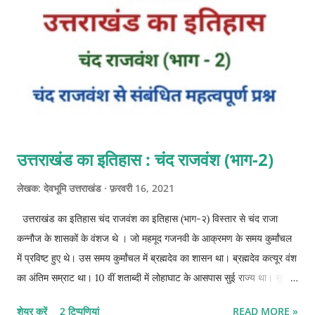
कर सके। बड़े-बड़े जनपदों के साथ छोटे-छोटे प्रांत भी स्वतंत्रता की घोषणा करने
लगे। कन्नौज से सुदूर उत्तर में स्थित उत्तराखंड की पहाड़ियों में भी कुछ ऐसा ही...
उत्तराखंड का इतिहास : चंद राजवंश (भाग-2)
लेखक:
देवभूमि उत्तराखंड
फ़रवरी 16, 2021
उत्तराखंड का इतिहास चंद राजवंश का इतिहास (भाग-२) विस्तार से चंद राजा
कन्नौज के शासकों के वंशज थे । जो महमूद गजनवी के आक्रमण के समय कुर्मांचल
में प्रविष्ट हुए थे। उस समय कुर्मांचल में ब्रह्मदेव का शासन था। ब्रह्मदेव कत्यूर वंश
का अंतिम सम्राट था। 10 वीं शताब्दी में लोहाघाट के आसपास सुई राज्य था। सुई
राज्य पर ब्रह्मदेव शासन कर रहा था। *इतिहासकार श्यामलाल, एटकिंसन, वाल्टन व
शेयर करें
2 टिप्पणियां
READ MORE »