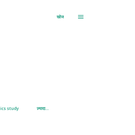
खोज
ics study
ज़्यादा…