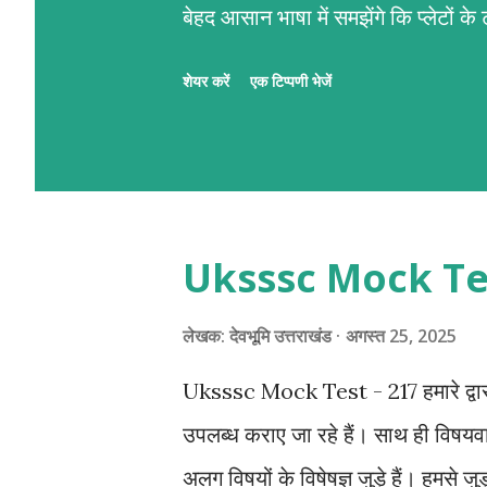
बेहद आसान भाषा में समझेंगे कि प्लेटों 
पर्वतों का जन्म कैसे होता है।" पर्वतों के न
शेयर करें
एक टिप्पणी भेजें
गति है। हमारी पृथ्वी का सबसे ऊपरी हिस्सा
प्लेट्स' कहते हैं। ये प्लेटें मेंटल की अ
10 सेमी) से खिसकती रहती हैं। जब ये प्लेट
रगड़ खाती हैं, तो पृथ्वी की भूपर्पटी
Uksssc Mock Tes
कारण ज़मीन का हिस्सा या तो ऊपर उठ जात
रूप ले लेता है। पर्वतों के मुख्य प्रकार पर्.
लेखक:
देवभूमि उत्तराखंड
अगस्त 25, 2025
Uksssc Mock Test - 217 हमारे द्वारा प
उपलब्ध कराए जा रहे हैं। साथ ही विषय
अलग विषयों के विषेषज्ञ जुड़े हैं। हमस