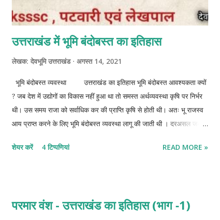
उत्तराखंड में भूमि बंदोबस्त का इतिहास
लेखक:
देवभूमि उत्तराखंड
अगस्त 14, 2021
भूमि बंदोबस्त व्यवस्था उत्तराखंड का इतिहास भूमि बंदोबस्त आवश्यकता क्यों
? जब देश में उद्योगों का विकास नहीं हुआ था तो समस्त अर्थव्यवस्था कृषि पर निर्भर
थी। उस समय राजा को सर्वाधिक कर की प्राप्ति कृषि से होती थी। अतः भू राजस्व
आय प्राप्त करने के लिए भूमि बंदोबस्त व्यवस्था लागू की जाती थी । दरअसल जब भी
कोई राजवंश का अंत होता है तब एक नया राजवंश नयी बंदोबस्ती लाता है। हालांकि
शेयर करें
4 टिप्पणियां
READ MORE »
ब्रिटिश शासन से पहले सभी शासकों ने मनुस्मृति में उल्लेखित भूमि बंदोबस्त व्यवस्था
का प्रयोग किया था । ब्रिटिश काल के प्रारंभिक समय में पहला भूमि बंदोबस्त 1815
में लाया गया। तब से लेकर अब तक कुल 12 भूमि बंदोबस्त उत्तराखंड में हो चुके हैं।
हालांकि गोरखाओ द्वारा सन 1812 में भी भूमि बंदोबस्त का कार्य किया गया था। लेकिन
परमार वंश - उत्तराखंड का इतिहास (भाग -1)
गोरखाओं द्वारा लागू बन्दोबस्त को अंग्रेजों ने स्वीकार नहीं किया। ब्रिटिश काल में
भूमि को कुमाऊं में थात कहा जाता था। और कृषक को थातवान कहा जाता था। जहां