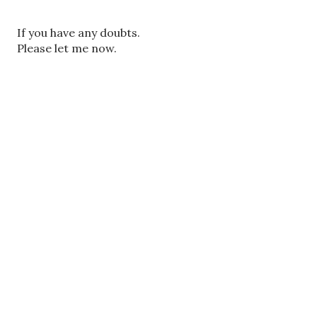
ए
If you have any doubts.
क
Please let me now.
टि
प्प
णी
भे
जें