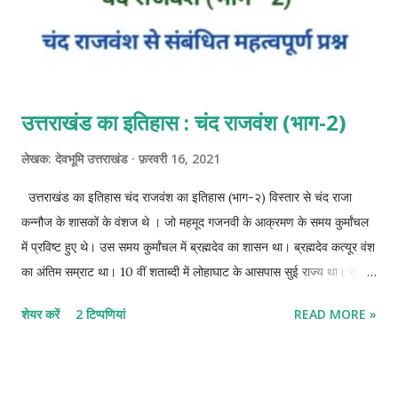
उत्तराखंड का इतिहास : चंद राजवंश (भाग-2)
लेखक:
देवभूमि उत्तराखंड
फ़रवरी 16, 2021
उत्तराखंड का इतिहास चंद राजवंश का इतिहास (भाग-२) विस्तार से चंद राजा
कन्नौज के शासकों के वंशज थे । जो महमूद गजनवी के आक्रमण के समय कुर्मांचल
में प्रविष्ट हुए थे। उस समय कुर्मांचल में ब्रह्मदेव का शासन था। ब्रह्मदेव कत्यूर वंश
का अंतिम सम्राट था। 10 वीं शताब्दी में लोहाघाट के आसपास सुई राज्य था। सुई
राज्य पर ब्रह्मदेव शासन कर रहा था। *इतिहासकार श्यामलाल, एटकिंसन, वाल्टन व
शेयर करें
2 टिप्पणियां
READ MORE »
बद्रीदत्त पांडे के अनुसार चंद शासक इलाहाबाद के निकट झूंसी से आया था। चंद
राजवंश का उदय चंद वंश के संस्थापक - (1) सोमचंद (1025-1046 ईसवी) 1025
ईस्वी के आसपास सोमचंद ने चंपावत में अपनी राजधानी स्थापित की। इतिहासकार
श्यामलाल के अनुसार सोमचंद इलाहाबाद के निकट झूंसी से आया था। कुमाऊं में