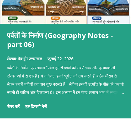
पर्वतों के निर्माण (Geography Notes -
part 06)
लेखक:
देवभूमि उत्तराखंड
जुलाई 22, 2026
पर्वतों के निर्माण प्रस्तावना "पर्वत हमारी पृथ्वी की सबसे भव्य और प्रभावशाली
संरचनाओं में से एक हैं। ये न केवल हमारे भूगोल को तय करते हैं, बल्कि मौसम से
लेकर हमारी नदियों तक सब कुछ बदलते हैं। लेकिन इनकी उत्पत्ति के पीछे की कहानी
उतनी ही जटिल और दिलचस्प है। इस अध्याय में हम बेहद आसान भाषा में समझेंगे
कि प्लेटों के टकराने, ज़मीन के फटने और ज्वालामुखी के विस्फोट से इन पर्वतों का
शेयर करें
एक टिप्पणी भेजें
जन्म कैसे होता है।" पर्वतों के निर्माण पर्वतों के निर्माण का मुख्य आधार टेक्टोनिक
प्लेटों की गति है। हमारी पृथ्वी का सबसे ऊपरी हिस्सा (स्थलमंडल) कई टुकड़ों में
टूटा हुआ है जिन्हें 'टेक्टोनिक प्लेट्स' कहते हैं। ये प्लेटें मेंटल की अर्ध-तरल परत