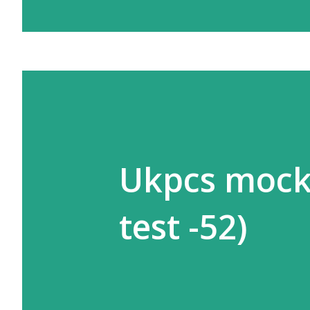
प्लेट्स' कहते हैं। ये प्लेटें मेंटल की अ
10 सेमी) से खिसकती रहती हैं। जब ये प्लेट
रगड़ खाती हैं, तो पृथ्वी की भूपर्पटी
कारण ज़मीन का हिस्सा या तो ऊपर उठ जात
रूप ले लेता है। पर्वतों के मुख्य प्रकार पर्.
Ukpcs mock 
test -52)