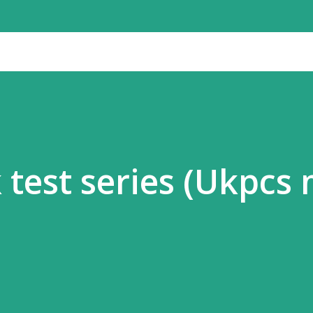
र्ध-तरल परत (एस्थेनोस्फीयर) पर बहुत धीमी गति (सालाना 1 से
ें एक-दूसरे की ओर बढ़ती हैं, दूर जाती हैं या आपस में
 (Crust) पर भीषण तनाव और दबाव बनता है। इसी हलचल के
ा है या फिर ज्वालामुखी के मैग्मा के जमाव से पहाड़ का
..
test series (Ukpcs