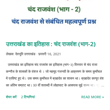
उत्तराखंड का इतिहास : चंद राजवंश (भाग-2)
लेखक:
देवभूमि उत्तराखंड
फ़रवरी 16, 2021
उत्तराखंड का इतिहास चंद राजवंश का इतिहास (भाग-२) विस्तार से चंद राजा
कन्नौज के शासकों के वंशज थे । जो महमूद गजनवी के आक्रमण के समय कुर्मांचल
में प्रविष्ट हुए थे। उस समय कुर्मांचल में ब्रह्मदेव का शासन था। ब्रह्मदेव कत्यूर वंश
का अंतिम सम्राट था। 10 वीं शताब्दी में लोहाघाट के आसपास सुई राज्य था। सुई
राज्य पर ब्रह्मदेव शासन कर रहा था। *इतिहासकार श्यामलाल, एटकिंसन, वाल्टन व
शेयर करें
2 टिप्पणियां
READ MORE »
बद्रीदत्त पांडे के अनुसार चंद शासक इलाहाबाद के निकट झूंसी से आया था। चंद
राजवंश का उदय चंद वंश के संस्थापक - (1) सोमचंद (1025-1046 ईसवी) 1025