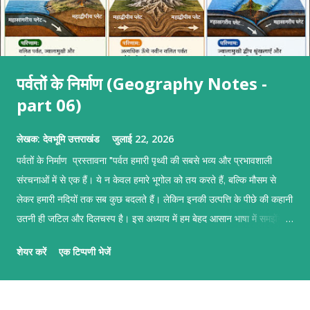
पर्वतों के निर्माण (Geography Notes -
part 06)
लेखक:
देवभूमि उत्तराखंड
जुलाई 22, 2026
पर्वतों के निर्माण प्रस्तावना "पर्वत हमारी पृथ्वी की सबसे भव्य और प्रभावशाली
संरचनाओं में से एक हैं। ये न केवल हमारे भूगोल को तय करते हैं, बल्कि मौसम से
लेकर हमारी नदियों तक सब कुछ बदलते हैं। लेकिन इनकी उत्पत्ति के पीछे की कहानी
उतनी ही जटिल और दिलचस्प है। इस अध्याय में हम बेहद आसान भाषा में समझेंगे
कि प्लेटों के टकराने, ज़मीन के फटने और ज्वालामुखी के विस्फोट से इन पर्वतों का
शेयर करें
एक टिप्पणी भेजें
जन्म कैसे होता है।" पर्वतों के निर्माण पर्वतों के निर्माण का मुख्य आधार टेक्टोनिक
प्लेटों की गति है। हमारी पृथ्वी का सबसे ऊपरी हिस्सा (स्थलमंडल) कई टुकड़ों में
टूटा हुआ है जिन्हें 'टेक्टोनिक प्लेट्स' कहते हैं। ये प्लेटें मेंटल की अर्ध-तरल परत