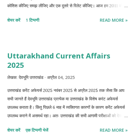
कोशिश कीजिए समझ लीजिए और एक दूसरे से रिलेट कीजिए। आज हम 2011 की
जनगणना के सभी तथ्यों को समझाने की कोशिश करेंगे। यहां प्रत्येक बिन्दु का
शेयर करें
1 टिप्पणी
READ MORE »
भौगोलिक कारण उल्लेख करना संभव नहीं है। इसलिए जब आप भारत की जनगणना
के नोट्स तैयार करें तो भौगोलिक कारणों पर विचार अवश्य करें जैसे अगर किसी की
जनसंख्या अधिक है तो क्यों है ?, अगर किसी की साक्षरता दर अधिक है तो क्यों है?
अगर आप इस तरह करेंगे तो शत-प्रतिशत है कि आप लंबे समय तक इन चीजों को
Uttarakhand Current Affairs
याद रख पाएंगे साथ ही उनसे संबंधित अन्य तथ्य को भी आपको याद रख सकेंगे ।
2025
भारत की जनगणना (भाग -01) वर्ष 2011 में भारत की 15वीं जनगणना की गई थी।
2011 की जनगणना के अनुसार भारत का कुल क्षेत्रफल 32,87,263 वर्ग किलोमीटर
लेखक:
देवभूमि उत्तराखंड
अप्रैल 04, 2025
था तथा भारत की कुल आबादी 121,08,54,922 (121 करोड़) थी। जिसमें पुरुषों की
जनसंख्या 62.32 करोड़ एवं महिलाओं की 51.47 करोड़ थी। जनसंख्या की दृष...
उत्तराखंड करेंट अफेयर्स 2025 नवंबर 2025 से अप्रैल 2025 तक जैसा कि आप
सभी जानते हैं देवभूमि उत्तराखंड प्रत्येक मा उत्तराखंड के विशेष करंट अफेयर्स
उपलब्ध कराता है। किंतु पिछले 6 माह में व्यक्तिगत कारणों के कारण करेंट अफेयर्स
उपलब्ध कराने में असमर्थ रहा। अतः उत्तराखंड की सभी आगामी परीक्षाओं को देखते
हुए यह निर्णय लिया गया है कि नवंबर 2024 से अप्रैल 2025 तक के सभी करेंट
शेयर करें
एक टिप्पणी भेजें
READ MORE »
अफेयर्स चार भागों में विभाजित करके अप्रैल के अन्त तक उपलब्ध कराए जाएंगे।