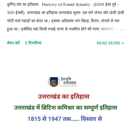
कुणिंद वंश का इतिहास History of Kunid dynasty (1500 ईसा पूर्व -
300 ईसवी) उत्तराखंड का इतिहास उत्तराखंड मूलतः एक घने जंगल और ऊंची ऊंची
चोटी वाले पहाड़ों का क्षेत्र था। इसका अधिकांश भाग बिहड़, विरान, जंगलों से भरा
हुआ था। इसीलिए यहां किसी स्थाई राज्य के स्थापित होने की स्पष्ट जानकारी नहीं
मिलती है। थोड़े बहुत सिक्कों, अभिलेखों व साहित्यक स्रोत के आधार पर इसके
शेयर करें
5 टिप्पणियां
READ MORE »
प्राचीन इतिहास के सूत्रों को जोड़ा गया है । अर्थात कुणिंद वंश के इतिहास में
क्रमबद्धता का अभाव है। सूत्रों के मुताबिक कुणिंद राजवंश उत्तराखंड में
शासन करने वाला प्रथम प्राचीन राजवंश है । जिसका प्रारंभिक समय ॠग्वैदिक
काल से माना जाता है। रामायण के किस्किंधा कांड में कुणिंदों की जानकारी मिलती है
और विष्णु पुराण में कुणिंद को कुणिंद पल्यकस्य कहा गया है। कुणिंद राजवंश के साक्ष्य
के रूप में अभी तक 5 अभिलेख प्राप्त हुए हैं। जिसमें से एक मथुरा और 4 भरहूत से
प्राप्त हुए हैं। वर्तमान समय में मथुरा उत्तर प्रदेश में स्थित है। जबकि भरहूत
मध्यप्रदेश में है। कुणिंद वंश का ...