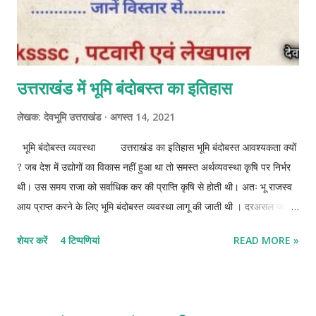
उत्तराखंड में भूमि बंदोबस्त का इतिहास
लेखक:
देवभूमि उत्तराखंड
अगस्त 14, 2021
भूमि बंदोबस्त व्यवस्था उत्तराखंड का इतिहास भूमि बंदोबस्त आवश्यकता क्यों
? जब देश में उद्योगों का विकास नहीं हुआ था तो समस्त अर्थव्यवस्था कृषि पर निर्भर
थी। उस समय राजा को सर्वाधिक कर की प्राप्ति कृषि से होती थी। अतः भू राजस्व
आय प्राप्त करने के लिए भूमि बंदोबस्त व्यवस्था लागू की जाती थी । दरअसल जब भी
कोई राजवंश का अंत होता है तब एक नया राजवंश नयी बंदोबस्ती लाता है। हालांकि
शेयर करें
4 टिप्पणियां
READ MORE »
ब्रिटिश शासन से पहले सभी शासकों ने मनुस्मृति में उल्लेखित भूमि बंदोबस्त व्यवस्था
का प्रयोग किया था । ब्रिटिश काल के प्रारंभिक समय में पहला भूमि बंदोबस्त 1815
में लाया गया। तब से लेकर अब तक कुल 12 भूमि बंदोबस्त उत्तराखंड में हो चुके हैं।
हालांकि गोरखाओ द्वारा सन 1812 में भी भूमि बंदोबस्त का कार्य किया गया था। लेकिन