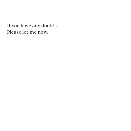
ए
If you have any doubts.
क
Please let me now.
टि
प्प
णी
भे
जें