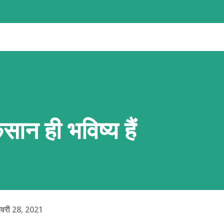
र्ध-तरल परत (एस्थेनोस्फीयर) पर बहुत धीमी गति (सालाना 1 से
ें एक-दूसरे की ओर बढ़ती हैं, दूर जाती हैं या आपस में
 (Crust) पर भीषण तनाव और दबाव बनता है। इसी हलचल के
ा है या फिर ज्वालामुखी के मैग्मा के जमाव से पहाड़ का
..
सान ही भविष्य हैं
रवरी 28, 2021