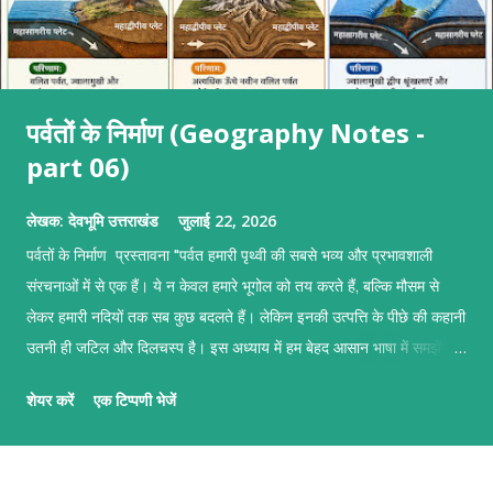
पर्वतों के निर्माण (Geography Notes -
part 06)
लेखक:
देवभूमि उत्तराखंड
जुलाई 22, 2026
पर्वतों के निर्माण प्रस्तावना "पर्वत हमारी पृथ्वी की सबसे भव्य और प्रभावशाली
संरचनाओं में से एक हैं। ये न केवल हमारे भूगोल को तय करते हैं, बल्कि मौसम से
लेकर हमारी नदियों तक सब कुछ बदलते हैं। लेकिन इनकी उत्पत्ति के पीछे की कहानी
उतनी ही जटिल और दिलचस्प है। इस अध्याय में हम बेहद आसान भाषा में समझेंगे
कि प्लेटों के टकराने, ज़मीन के फटने और ज्वालामुखी के विस्फोट से इन पर्वतों का
शेयर करें
एक टिप्पणी भेजें
जन्म कैसे होता है।" पर्वतों के निर्माण पर्वतों के निर्माण का मुख्य आधार टेक्टोनिक
प्लेटों की गति है। हमारी पृथ्वी का सबसे ऊपरी हिस्सा (स्थलमंडल) कई टुकड़ों में
टूटा हुआ है जिन्हें 'टेक्टोनिक प्लेट्स' कहते हैं। ये प्लेटें मेंटल की अर्ध-तरल परत