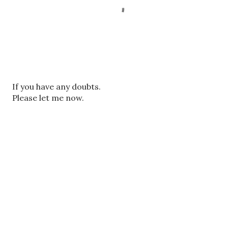
ए
If you have any doubts.
क
Please let me now.
टि
प्प
णी
भे
जें