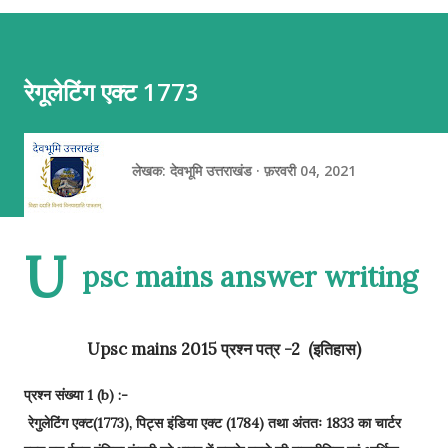
(एस्थेनोस्फीयर) पर बहुत धीमी गति (सालाना 1 से 10 सेमी) से खिसकती रहती हैं।
जब ये प्लेटें एक-दूसरे की ओर बढ़ती हैं, दूर जाती हैं या आपस में रगड़ खाती हैं, तो
पृथ्वी की भूपर्पटी (Crust) पर भीषण तनाव और दबाव बनता है। इसी हलचल के
रेगूलेटिंग एक्ट 1773
कारण ज़मीन का हिस्सा या तो ऊपर उठ जाता है या फिर ज्वालामुखी के मैग्मा के
जमाव से पहाड़ का रूप ले लेता है। पर्वतों के मुख्य प्रकार पर्...
लेखक:
देवभूमि उत्तराखंड
फ़रवरी 04, 2021
U
psc mains answer writing
Upsc mains 2015 प्रश्न पत्र -2 (इतिहास)
प्रश्न संख्या 1 (b) :-
रेगुलेटिंग एक्ट(1773), पिट्स इंडिया एक्ट (1784) तथा अंततः 1833 का चार्टर