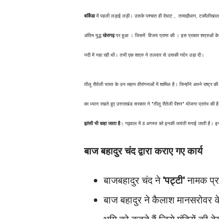
बर्किंडा
में पहली लड़ाई लड़ी। उसके पश्चात ही देघाट , तामाढौधान, टकौलीखाल
अंतिम युद्ध
खेरागढ़
पर हुआ । जिसमें विजय प्राप्त की । इस प्रकार शत्रुओं के 
नदी में नहा रही थी। तभी एक शत्रु ने तलवार से उसकी गर्दन उड़ा दी।
तीलू रौतेली भारत के उन महान वीरांगनाओं में शामिल है। जिन्होंने अपने राष्ट्र 
का ध्यान रखते हुए उत्तराखंड सरकार ने "तीलू रौतेली पेंशन" योजना प्रारंभ की 
झांसी भी कहा जाता है
। गढ़वाल में 8 अगस्त को इनकी जयंती मनाई जाती है। इन्हो
बाज बहादुर चंद द्वारा कराए गए कार्य
बाजबहादुर चंद ने
'पट्टी'
नामक प्
बाज बहादुर ने कैलाश मानसरोवर के त