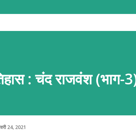
र्ध-तरल परत (एस्थेनोस्फीयर) पर बहुत धीमी गति (सालाना 1 से
ें एक-दूसरे की ओर बढ़ती हैं, दूर जाती हैं या आपस में
 (Crust) पर भीषण तनाव और दबाव बनता है। इसी हलचल के
ा है या फिर ज्वालामुखी के मैग्मा के जमाव से पहाड़ का
..
िहास : चंद राजवंश (भाग-3
रवरी 24, 2021