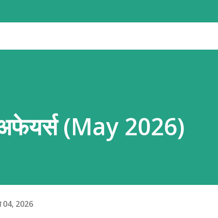
र्ध-तरल परत (एस्थेनोस्फीयर) पर बहुत धीमी गति (सालाना 1 से
ें एक-दूसरे की ओर बढ़ती हैं, दूर जाती हैं या आपस में
 (Crust) पर भीषण तनाव और दबाव बनता है। इसी हलचल के
ा है या फिर ज्वालामुखी के मैग्मा के जमाव से पहाड़ का
..
ट अफेयर्स (May 2026)
न 04, 2026