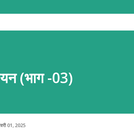
र्ध-तरल परत (एस्थेनोस्फीयर) पर बहुत धीमी गति (सालाना 1 से
ें एक-दूसरे की ओर बढ़ती हैं, दूर जाती हैं या आपस में
 (Crust) पर भीषण तनाव और दबाव बनता है। इसी हलचल के
ा है या फिर ज्वालामुखी के मैग्मा के जमाव से पहाड़ का
..
ध्ययन (भाग -03)
रवरी 01, 2025